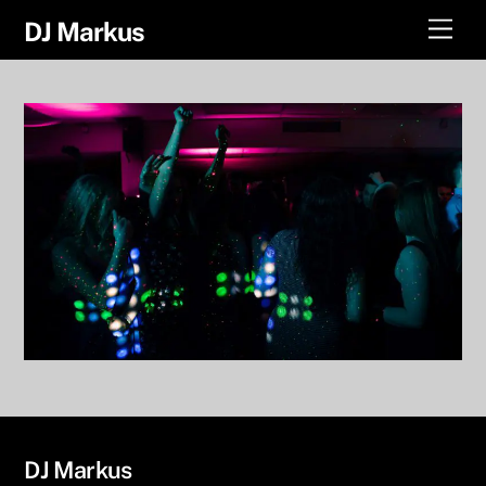
Skip
Men
DJ Markus
to
content
DJ Markus