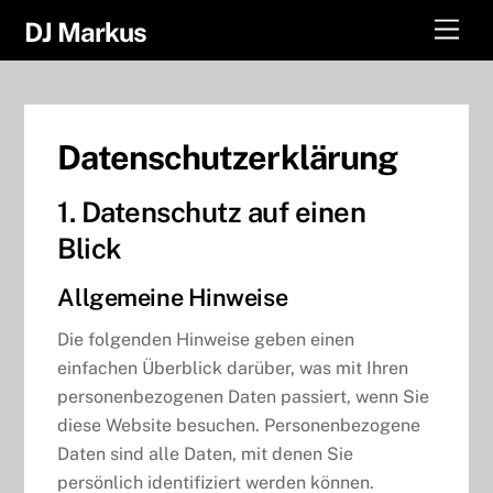
Skip
Men
DJ Markus
to
content
Datenschutz­erklärung
1. Datenschutz auf einen
Blick
Allgemeine Hinweise
Die folgenden Hinweise geben einen
einfachen Überblick darüber, was mit Ihren
personenbezogenen Daten passiert, wenn Sie
diese Website besuchen. Personenbezogene
Daten sind alle Daten, mit denen Sie
persönlich identifiziert werden können.