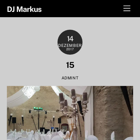
Skip
Men
DJ Markus
to
content
14
DEZEMBER
2017
15
ADMINT