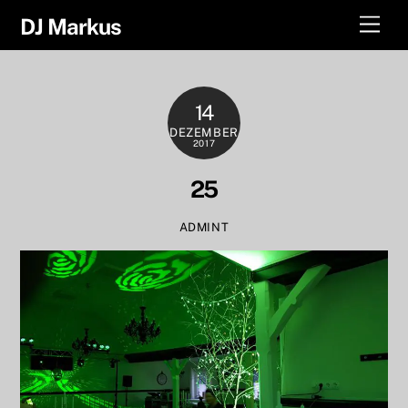
Skip
Men
DJ Markus
to
content
14
DEZEMBER
2017
25
ADMINT